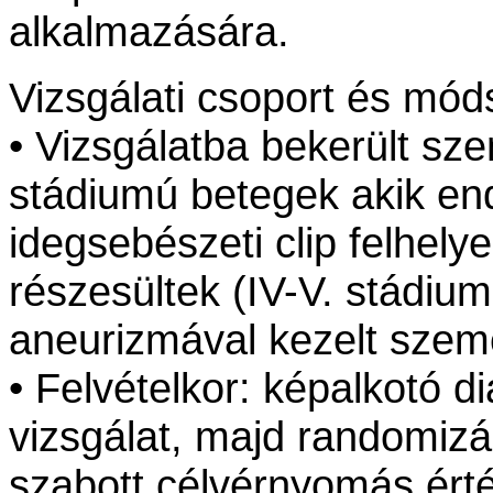
alkalmazására.
Vizsgálati csoport és mód
• Vizsgálatba bekerült sze
stádiumú betegek akik endo
idegsebészeti clip felhelye
részesültek (IV-V. stádium 
aneurizmával kezelt szem
• Felvételkor: képalkotó d
vizsgálat, majd randomizá
szabott célvérnyomás ért