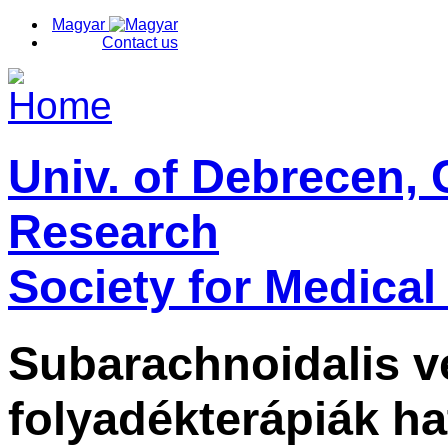
Magyar
Contact us
Univ. of Debrecen, 
Research
Society for Medical
Subarachnoidalis v
folyadékterápiák hat