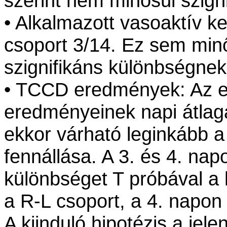
szerint nem minősül szign
• Alkalmazott vasoaktív k
csoport 3/14. Ez sem minő
szignifikáns különbségnek
• TCCD eredmények: Az 
eredményeinek napi átlagá
ekkor várható leginkább a
fennállása. A 3. és 4. napo
különbséget T próbával a 
a R-L csoport, a 4. napon
A kiinduló hipotézis a jel