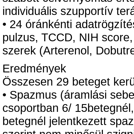
individuális szupportív ter
• 24 óránkénti adatrögzíté
pulzus, TCCD, NIH score,
szerek (Arterenol, Dobutr
Eredmények
Összesen 29 beteget kerül
• Spazmus (áramlási sebe
csoportban 6/ 15betegnél
betegnél jelentkezett spa