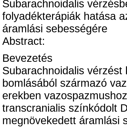
Subarachnoidalis vérzésb
folyadékterápiák hatása az
áramlási sebességére
Abstract:
Bevezetés
Subarachnoidalis vérzést
bomlásából származó vaz
erekben vazospazmushoz 
transcranialis színkódolt 
megnövekedett áramlási 